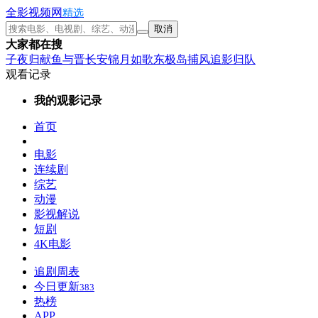
全影视频网
精选
取消
大家都在搜
子夜归
献鱼
与晋长安
锦月如歌
东极岛
捕风追影
归队
观看记录
我的观影记录
首页
电影
连续剧
综艺
动漫
影视解说
短剧
4K电影
追剧周表
今日更新
383
热榜
APP