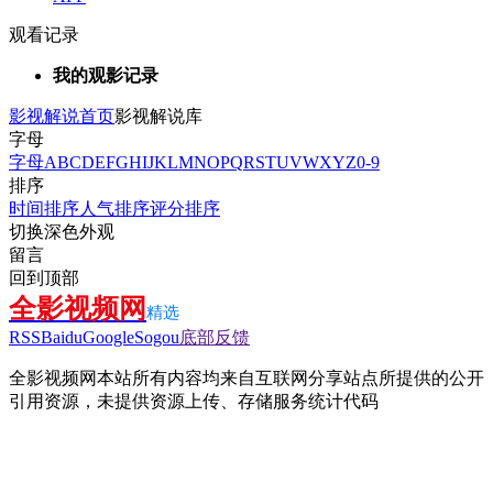
观看记录
我的观影记录
影视解说首页
影视解说库
字母
字母
A
B
C
D
E
F
G
H
I
J
K
L
M
N
O
P
Q
R
S
T
U
V
W
X
Y
Z
0-9
排序
时间排序
人气排序
评分排序
切换深色外观
留言
回到顶部
全影视频网
精选
RSS
Baidu
Google
Sogou
底部反馈
全影视频网本站所有内容均来自互联网分享站点所提供的公开
引用资源，未提供资源上传、存储服务
统计代码