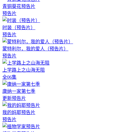
青铜葵花预告片
预告片
时装（预告片）
预告片
蒙特利尔，我的爱人（预告片）
预告片
上学路上之山海无阻
全06集
康纳一家第七季
更新预告片
我的妈耶预告片
预告片