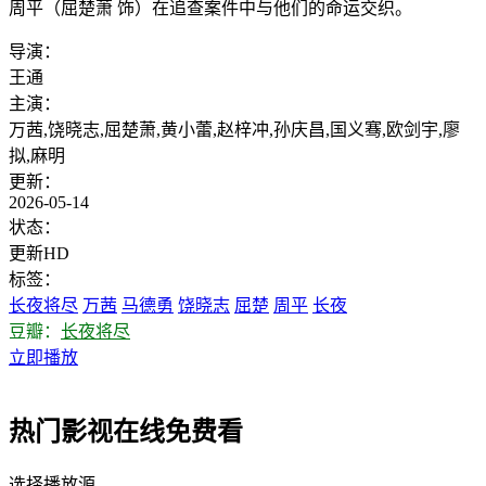
周平（屈楚萧 饰）在追查案件中与他们的命运交织。
导演：
王通
主演：
万茜,饶晓志,屈楚萧,黄小蕾,赵梓冲,孙庆昌,国义骞,欧剑宇,廖
拟,麻明
更新：
2026-05-14
状态：
更新HD
标签：
长夜将尽
万茜
马德勇
饶晓志
屈楚
周平
长夜
豆瓣：
长夜将尽
立即播放
热门影视在线免费看
选择播放源