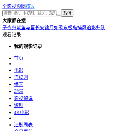
全影视频网
精选
取消
大家都在搜
子夜归
献鱼
与晋长安
锦月如歌
东极岛
捕风追影
归队
观看记录
我的观影记录
首页
电影
连续剧
综艺
动漫
影视解说
短剧
4K电影
追剧周表