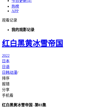
今日更新
341
热榜
APP
观看记录
我的观影记录
红白黑黄冰雪帝国
2022
日本
日语
日韩动漫
/
排序
报错
分享
手机看
红白黑黄冰雪帝国 -第03集