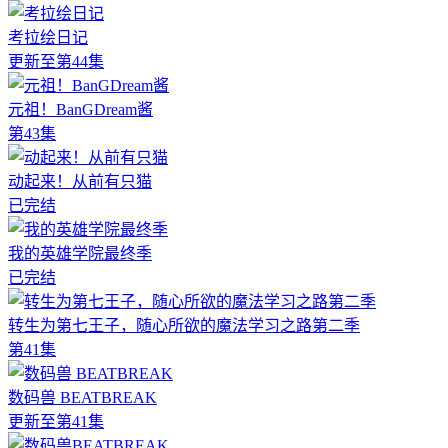
考拉绘日记
更新至第44集
元祖！BanGDream酱
第43集
动起来！从前有只猫
已完结
我的英雄学院最终季
已完结
转生为第七王子，随心所欲的魔法学习之路第二季
第41集
数码兽 BEATBREAK
更新至第41集