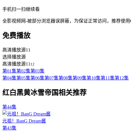
手机扫一扫继续看
全影视频网-被部分浏览器误屏蔽，为保证正常访问，推荐使用
免费播放
高清播放源11
选择播放源
高清播放源11
12
第01集
第02集
第03集
第04集
第05集
第06集
第07集
第08集
第09集
第10集
第11集
第12集
红白黑黄冰雪帝国相关推荐
第44集
元祖！BanG Dream酱
第43集