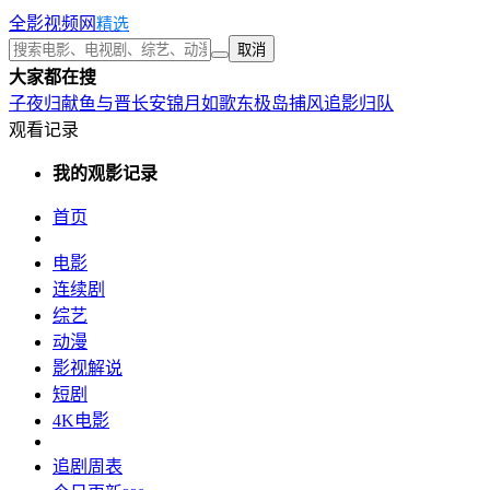
全影视频网
精选
取消
大家都在搜
子夜归
献鱼
与晋长安
锦月如歌
东极岛
捕风追影
归队
观看记录
我的观影记录
首页
电影
连续剧
综艺
动漫
影视解说
短剧
4K电影
追剧周表