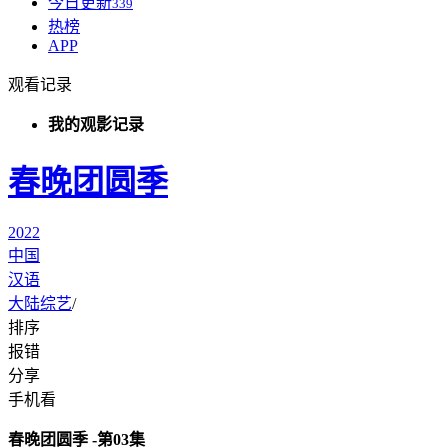
今日更新
339
热榜
APP
观看记录
我的观影记录
春晚团圆季
2022
中国
汉语
大陆综艺
/
排序
报错
分享
手机看
春晚团圆季 -第03集