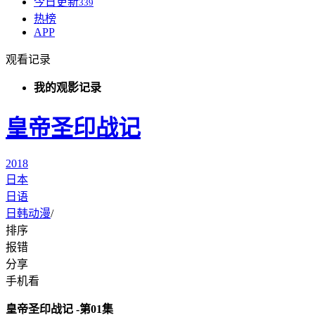
今日更新
339
热榜
APP
观看记录
我的观影记录
皇帝圣印战记
2018
日本
日语
日韩动漫
/
排序
报错
分享
手机看
皇帝圣印战记 -第01集