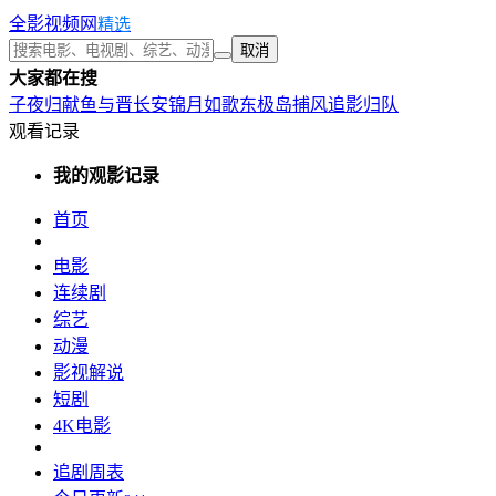
全影视频网
精选
取消
大家都在搜
子夜归
献鱼
与晋长安
锦月如歌
东极岛
捕风追影
归队
观看记录
我的观影记录
首页
电影
连续剧
综艺
动漫
影视解说
短剧
4K电影
追剧周表