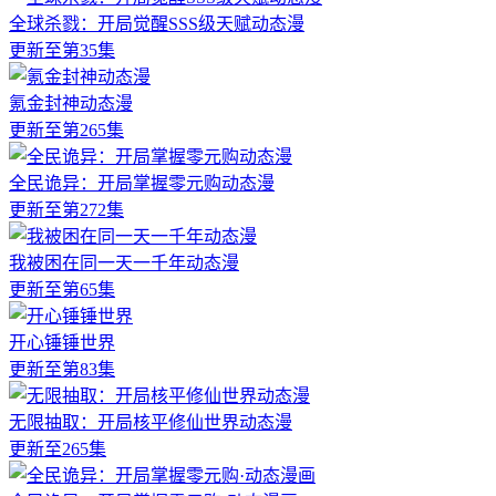
全球杀戮：开局觉醒SSS级天赋动态漫
更新至第35集
氪金封神动态漫
更新至第265集
全民诡异：开局掌握零元购动态漫
更新至第272集
我被困在同一天一千年动态漫
更新至第65集
开心锤锤世界
更新至第83集
无限抽取：开局核平修仙世界动态漫
更新至265集