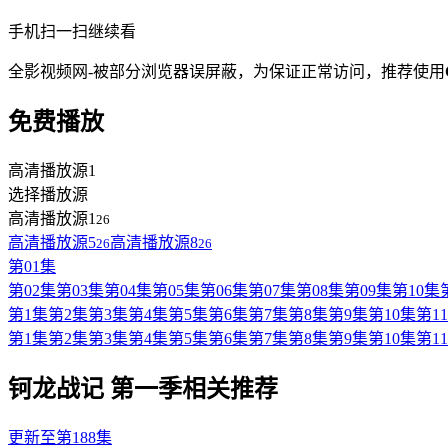
手机扫一扫继续看
全影视频网-被部分浏览器误屏蔽，为保证正常访问，推荐使用
免费播放
高清播放源1
选择播放源
高清播放源1
26
高清播放源5
高清播放源8
26
26
第01集
第02集
第03集
第04集
第05集
第06集
第07集
第08集
第09集
第10集
第1集
第2集
第3集
第4集
第5集
第6集
第7集
第8集
第9集
第10集
第1
第1集
第2集
第3集
第4集
第5集
第6集
第7集
第8集
第9集
第10集
第1
钶龙战记 第一季相关推荐
更新至第188集