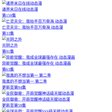
诸界末日在线动态漫
第159集
亡灵天灾：我抬手百万骨海 动态漫
第33集
光阴之外
第91集
异能觉醒：我成全球最强存在 动态漫画
第63集
我真的不想当第一 第二季
更新至第94集
全民御兽：开局觉醒神话级天赋动态漫
更新至第59集