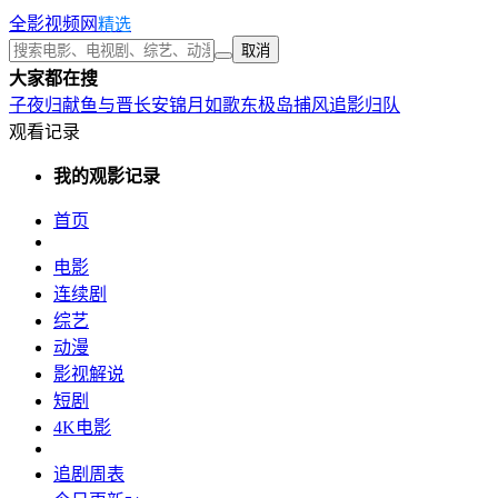
全影视频网
精选
取消
大家都在搜
子夜归
献鱼
与晋长安
锦月如歌
东极岛
捕风追影
归队
观看记录
我的观影记录
首页
电影
连续剧
综艺
动漫
影视解说
短剧
4K电影
追剧周表