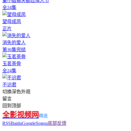
董小姐每天都过情人节
全24集
望母成凤
正片
消失的爱人
第36集完结
玉茗茶骨
全24集
不识君
切换深色外观
留言
回到顶部
全影视频网
精选
RSS
Baidu
Google
Sogou
底部反馈