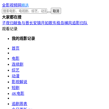
全影视频网
精选
取消
大家都在搜
子夜归
献鱼
与晋长安
锦月如歌
东极岛
捕风追影
归队
观看记录
我的观影记录
首页
电影
连续剧
综艺
动漫
影视解说
短剧
4K电影
追剧周表