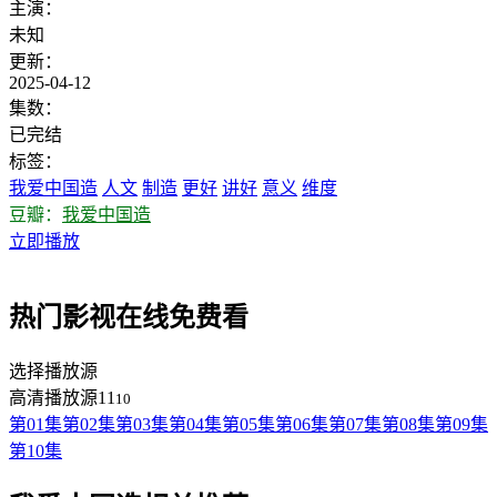
主演：
未知
更新：
2025-04-12
集数：
已完结
标签：
我爱中国造
人文
制造
更好
讲好
意义
维度
豆瓣：
我爱中国造
立即播放
热门影视在线免费看
选择播放源
高清播放源11
10
第01集
第02集
第03集
第04集
第05集
第06集
第07集
第08集
第09集
第10集