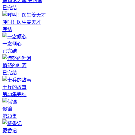
博物馆之城 第四季
已完结
呼叫！医生姜天才
完结
一念倾心
已完结
愤怒的叶河
已完结
士兵的故事
第40集完结
似锦
第20集
藏香记