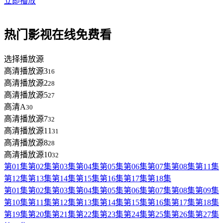
立即播放
热门影视在线免费看
选择播放源
高清播放源3
16
高清播放源2
28
高清播放源5
27
高清A
30
高清播放源7
32
高清播放源11
31
高清播放源8
28
高清播放源10
32
第01集
第02集
第03集
第04集
第05集
第06集
第07集
第08集
第11集
第12集
第13集
第14集
第15集
第16集
第17集
第18集
第01集
第02集
第03集
第04集
第05集
第06集
第07集
第08集
第09集
第10集
第11集
第12集
第13集
第14集
第15集
第16集
第17集
第18集
第19集
第20集
第21集
第22集
第23集
第24集
第25集
第26集
第27集