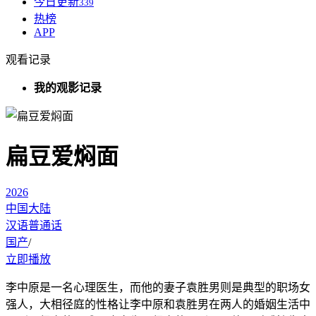
今日更新
339
热榜
APP
观看记录
我的观影记录
扁豆爱焖面
2026
中国大陆
汉语普通话
国产
/
立即播放
李中原是一名心理医生，而他的妻子袁胜男则是典型的职场女
强人，大相径庭的性格让李中原和袁胜男在两人的婚姻生活中