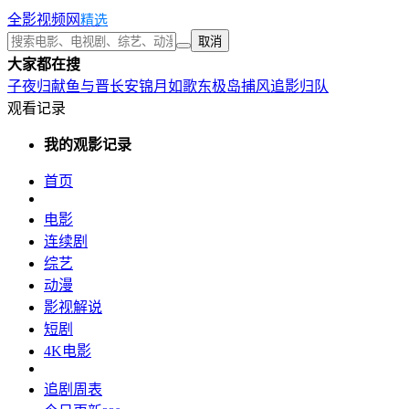
全影视频网
精选
取消
大家都在搜
子夜归
献鱼
与晋长安
锦月如歌
东极岛
捕风追影
归队
观看记录
我的观影记录
首页
电影
连续剧
综艺
动漫
影视解说
短剧
4K电影
追剧周表