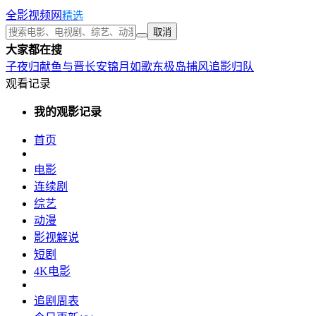
全影视频网
精选
取消
大家都在搜
子夜归
献鱼
与晋长安
锦月如歌
东极岛
捕风追影
归队
观看记录
我的观影记录
首页
电影
连续剧
综艺
动漫
影视解说
短剧
4K电影
追剧周表