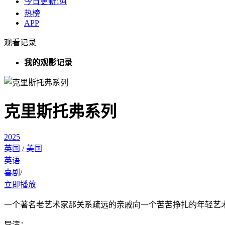
今日更新
194
热榜
APP
观看记录
我的观影记录
克里斯托弗系列
2025
英国 / 美国
英语
喜剧
/
立即播放
一个著名老艺术家那关系疏远的亲戚向一个苦苦挣扎的年轻艺
导演：