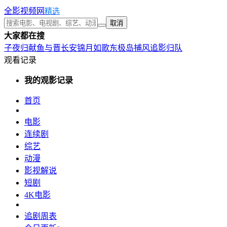
全影视频网
精选
取消
大家都在搜
子夜归
献鱼
与晋长安
锦月如歌
东极岛
捕风追影
归队
观看记录
我的观影记录
首页
电影
连续剧
综艺
动漫
影视解说
短剧
4K电影
追剧周表