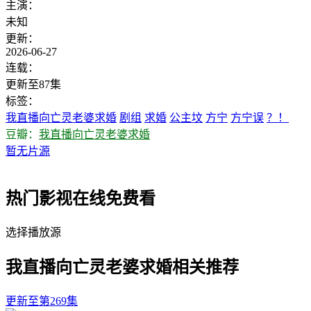
主演：
未知
更新：
2026-06-27
连载：
更新至87集
标签：
我直播向亡灵老婆求婚
剧组
求婚
公主坟
方宁
方宁误
？！
豆瓣：
我直播向亡灵老婆求婚
暂无片源
热门影视在线免费看
选择播放源
我直播向亡灵老婆求婚相关推荐
更新至第269集