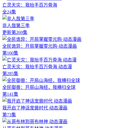
亡灵天灾：我抬手百万骨海
全24集
非人哉第三季
更新第269集
全民诡异：开局掌握零元购·动态漫画
第160集
亡灵天灾：我抬手百万骨海 动态漫
第285集
全民御兽：开局山海经，我横扫全球
第141集
我开启了神话宠兽时代 动态漫画
第73集