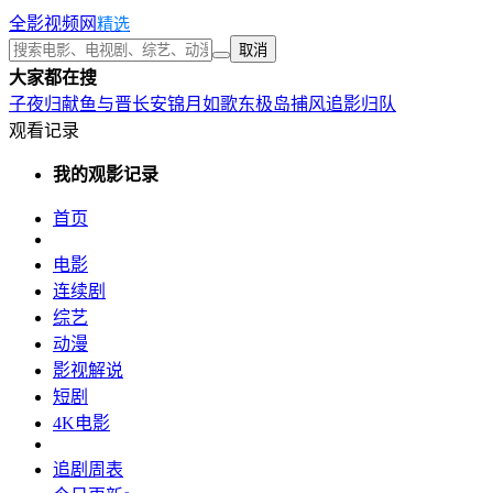
全影视频网
精选
取消
大家都在搜
子夜归
献鱼
与晋长安
锦月如歌
东极岛
捕风追影
归队
观看记录
我的观影记录
首页
电影
连续剧
综艺
动漫
影视解说
短剧
4K电影
追剧周表