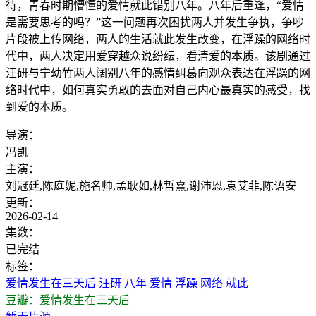
待，青春时期懵懂的爱情就此错别八年。八年后重逢，“爱情
是需要思考的吗？”这一问题再次困扰两人并发生争执，争吵
片段被上传网络，两人的生活就此发生改变，在浮躁的网络时
代中，两人决定用爱穿越众说纷纭，看清爱的本质。该剧通过
汪研与宁幼竹两人阔别八年的感情纠葛向观众表达在浮躁的网
络时代中，如何真实勇敢的去面对自己内心最真实的感受，找
到爱的本质。
导演：
冯凯
主演：
刘冠廷,陈庭妮,施名帅,孟耿如,林哲熹,谢沛恩,袁艾菲,陈语安
更新：
2026-02-14
集数：
已完结
标签：
爱情发生在三天后
汪研
八年
爱情
浮躁
网络
就此
豆瓣：
爱情发生在三天后