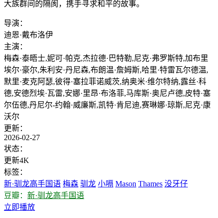
大族群间的隔阂，携手寻求和平的故事。
导演：
迪恩·戴布洛伊
主演：
梅森·泰晤士,妮可·帕克,杰拉德·巴特勒,尼克·弗罗斯特,加布里
埃尔·豪尔,朱利安·丹尼森,布朗温·詹姆斯,哈里·特雷瓦尔德温,
默里·麦克阿瑟,彼得·塞拉菲诺威茨,纳奥米·维尔特纳,露丝·科
德,安德烈埃·瓦雷,安娜·里昂·布洛菲,马库斯·奥尼卢德,皮特·塞
尔伍德,丹尼尔-约翰·威廉斯,凯特·肯尼迪,赛琳娜·琼斯,尼克·康
沃尔
更新：
2026-02-27
状态：
更新4K
标签：
新·驯龙高手国语
梅森
驯龙
小嗝
Mason
Thames
没牙仔
豆瓣：
新·驯龙高手国语
立即播放