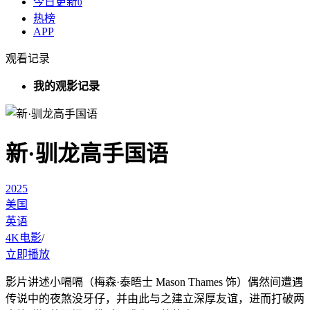
今日更新
0
热榜
APP
观看记录
我的观影记录
新·驯龙高手国语
2025
美国
英语
4K电影
/
立即播放
影片讲述小嗝嗝（梅森·泰晤士 Mason Thames 饰）偶然间遭遇
传说中的夜煞没牙仔，并由此与之建立深厚友谊，进而打破两