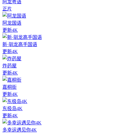
阿龙粤语
正片
阿龙国语
更新4K
新·驯龙高手国语
更新4K
炸药屋
更新4K
嘉桐街
更新4K
东极岛4K
更新4K
多幸运遇见你4K