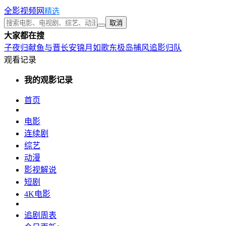
全影视频网
精选
取消
大家都在搜
子夜归
献鱼
与晋长安
锦月如歌
东极岛
捕风追影
归队
观看记录
我的观影记录
首页
电影
连续剧
综艺
动漫
影视解说
短剧
4K电影
追剧周表