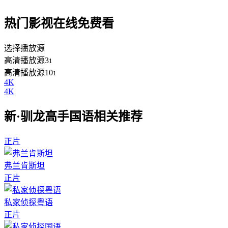
热门影视在线免费看
选择播放源
高清播放源3
1
高清播放源10
1
4K
4K
新·驯龙高手国语相关推荐
正片
弗兰肯斯坦
正片
私家侦探粤语
正片