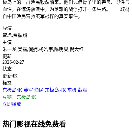
极岛上的一群渔民毅然前来。他们凭借骨子里的善良、野性与
血性，在惊涛骇浪中，为落难的战俘打开一条生路。 取材
自中国渔民营救英军战俘的真实事件。
导演：
管虎,费振翔
主演：
朱一龙,吴磊,倪妮,杨皓宇,陈明昊,倪大红
更新：
2026-02-27
状态：
更新4K
标签：
东极岛4K
英军
渔民
东极岛
4K
东极
载满
豆瓣：
东极岛4K
立即播放
热门影视在线免费看