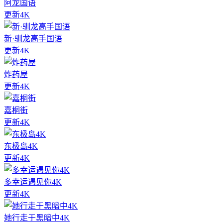
阿龙国语
更新4K
新·驯龙高手国语
更新4K
炸药屋
更新4K
嘉桐街
更新4K
东极岛4K
更新4K
多幸运遇见你4K
更新4K
她行走于黑暗中4K