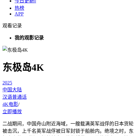
今日更新
0
热榜
APP
观看记录
我的观影记录
东极岛4K
2025
中国大陆
汉语普通话
4K电影
/
立即播放
二战期间，中国舟山附近海域，一艘载满英军战俘的日本货轮
被击沉，上千名英军战俘被日军封锁于船舱内。绝境之时，东