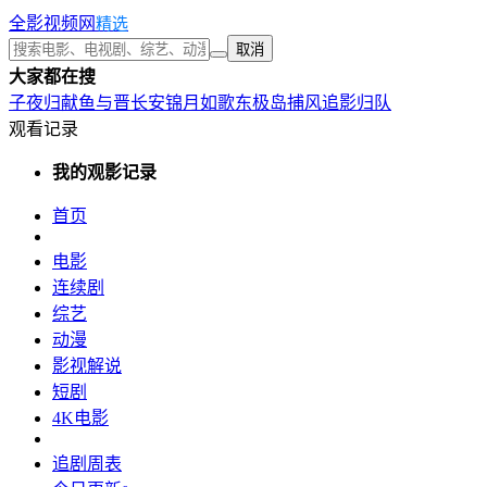
全影视频网
精选
取消
大家都在搜
子夜归
献鱼
与晋长安
锦月如歌
东极岛
捕风追影
归队
观看记录
我的观影记录
首页
电影
连续剧
综艺
动漫
影视解说
短剧
4K电影
追剧周表