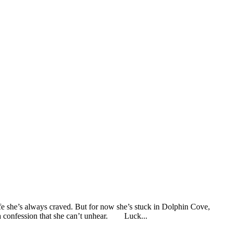
fe she’s always craved. But for now she’s stuck in Dolphin Cove,
– a confession that she can’t unhear. Luck...