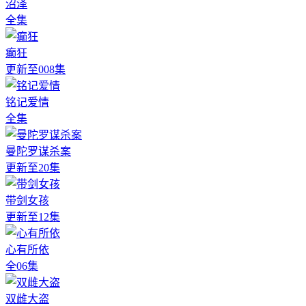
沼泽
全集
癫狂
更新至008集
铭记爱情
全集
曼陀罗谋杀案
更新至20集
带剑女孩
更新至12集
心有所依
全06集
双雌大盗