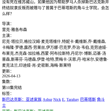
没有死在维苏威山，如果他因为帮助罗马人杀掉斯巴达克斯并
终结奴隶反叛而被赠与了曾属于巴蒂塔斯的角斗士学院，会怎
么样？
导演：
里克·雅各布森
主演：
尼克·塔拉贝,格拉汉姆·麦克塔维什,特妮卡·戴维斯,乔·戴维森,
卡梅隆·罗德,露西·劳莱丝,伊万娜·巴克罗,乔治·韦伯,克劳迪娅·
布莱克,杰克森·加拉格,西蒙·阿布拉斯特,丹尼尔·博斯,迈基·汤
普森,斯蒂芬·马德森,伊登·哈特,贾梅卡·沃恩,丹·哈米尔,安德鲁·
麦克法兰,印迪娅·肖-史密斯,海梅·斯莱特
更新：
2026-04-13
集数：
第10集完结
标签：
斯巴达克斯：亚述家族
Ashur
Nick
E.
Tarabay
巴蒂塔斯
角斗
士