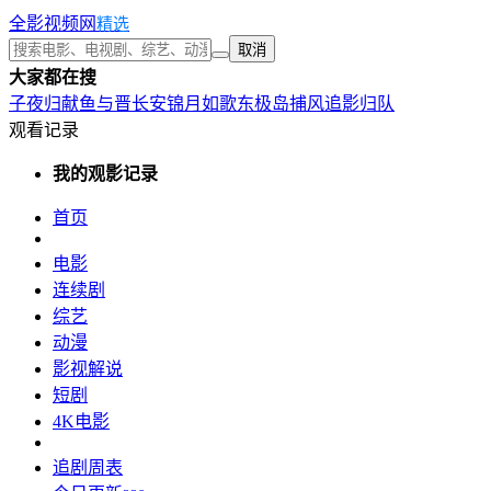
全影视频网
精选
取消
大家都在搜
子夜归
献鱼
与晋长安
锦月如歌
东极岛
捕风追影
归队
观看记录
我的观影记录
首页
电影
连续剧
综艺
动漫
影视解说
短剧
4K电影
追剧周表