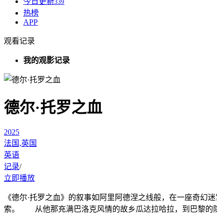
今日更新
339
热榜
APP
观看记录
我的观影记录
德尔·托罗之血
2025
法国,英国
英语
记录
/
立即播放
《德尔·托罗之血》的叙事如阿里阿德涅之线般，在一座奇幻迷
索。 从他那充满巴洛克风情的故乡瓜达拉哈拉，到巴黎的隐