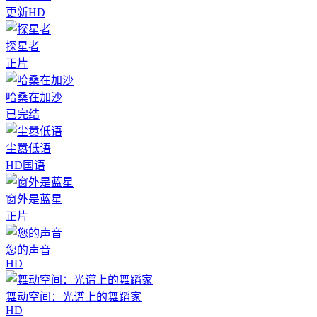
更新HD
探星者
正片
哈桑在加沙
已完结
尘嚣低语
HD国语
窗外是蓝星
正片
您的声音
HD
舞动空间：光谱上的舞蹈家
HD