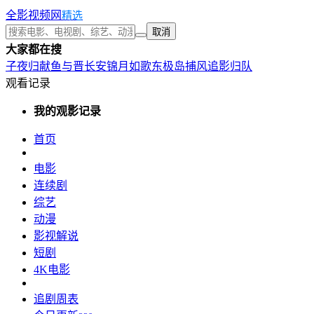
全影视频网
精选
取消
大家都在搜
子夜归
献鱼
与晋长安
锦月如歌
东极岛
捕风追影
归队
观看记录
我的观影记录
首页
电影
连续剧
综艺
动漫
影视解说
短剧
4K电影
追剧周表