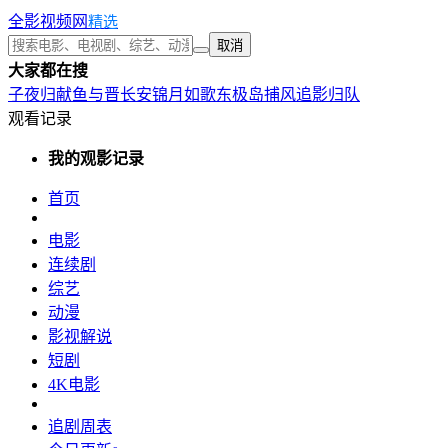
全影视频网
精选
取消
大家都在搜
子夜归
献鱼
与晋长安
锦月如歌
东极岛
捕风追影
归队
观看记录
我的观影记录
首页
电影
连续剧
综艺
动漫
影视解说
短剧
4K电影
追剧周表