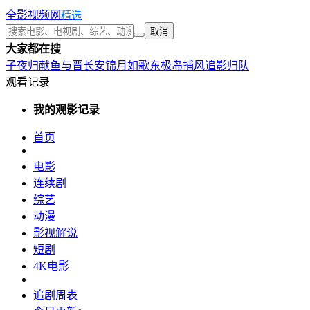
全影视频网
精选
取消
大家都在搜
子夜归
献鱼
与晋长安
锦月如歌
东极岛
捕风追影
归队
观看记录
我的观影记录
首页
电影
连续剧
综艺
动漫
影视解说
短剧
4K电影
追剧周表