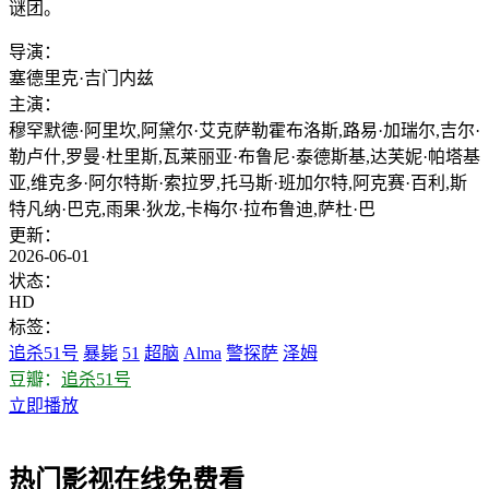
谜团。
导演：
塞德里克·吉门内兹
主演：
穆罕默德·阿里坎,阿黛尔·艾克萨勒霍布洛斯,路易·加瑞尔,吉尔·
勒卢什,罗曼·杜里斯,瓦莱丽亚·布鲁尼·泰德斯基,达芙妮·帕塔基
亚,维克多·阿尔特斯·索拉罗,托马斯·班加尔特,阿克赛·百利,斯
特凡纳·巴克,雨果·狄龙,卡梅尔·拉布鲁迪,萨杜·巴
更新：
2026-06-01
状态：
HD
标签：
追杀51号
暴毙
51
超脑
Alma
警探萨
泽姆
豆瓣：
追杀51号
立即播放
热门影视在线免费看