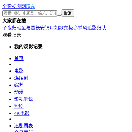
全影视频网
精选
取消
大家都在搜
子夜归
献鱼
与晋长安
锦月如歌
东极岛
捕风追影
归队
观看记录
我的观影记录
首页
电影
连续剧
综艺
动漫
影视解说
短剧
4K电影
追剧周表