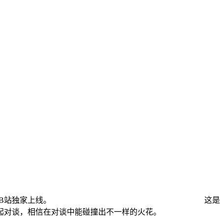
慢谈》将于8.18在B站独家上线。 这是一次全新
破壁和鲁豫一起对谈，相信在对谈中能碰撞出不一