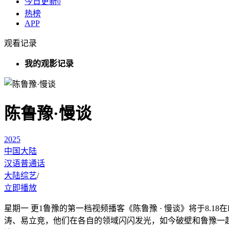
今日更新
0
热榜
APP
观看记录
我的观影记录
陈鲁豫·慢谈
2025
中国大陆
汉语普通话
大陆综艺
/
立即播放
星期一 更1鲁豫的第一档视频播客《陈鲁豫 · 
涛、易立竞，他们在各自的领域闪闪发光，如今