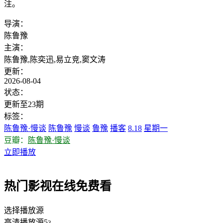
注。
导演：
陈鲁豫
主演：
陈鲁豫,陈奕迅,易立竞,窦文涛
更新：
2026-08-04
状态：
更新至23期
标签：
陈鲁豫·慢谈
陈鲁豫
慢谈
鲁豫
播客
8.18
星期一
豆瓣：
陈鲁豫·慢谈
立即播放
热门影视在线免费看
选择播放源
高清播放源5
3