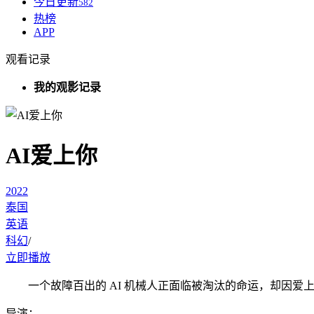
今日更新
582
热榜
APP
观看记录
我的观影记录
AI爱上你
2022
泰国
英语
科幻
/
立即播放
一个故障百出的 AI 机械人正面临被淘汰的命运，却因爱
导演：