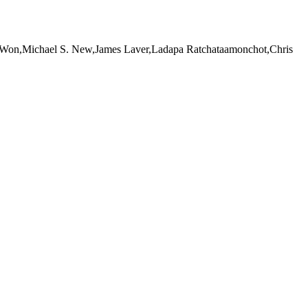
S. New,James Laver,Ladapa Ratchataamonchot,Chris