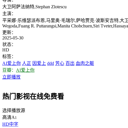
大卫阿萨法纳特,Stephan Zlotescu
主演：
平采娜·乐维瑟派布恩,马里奥·毛瑞尔,萨哈贾克·波斯安吉特,大卫阿萨法纳特,Watthanacha
Wegoda,Fuang R. Puttarangsi,Manita Chobchuen,Siri Tveter,Hassaya 
更新：
2025-05-30
状态：
HD
标签：
AI爱上你
人正
因爱上
ddd
芳心
百出
血肉之躯
豆瓣：
AI爱上你
立即播放
热门影视在线免费看
选择播放源
高清A
1
HD中字