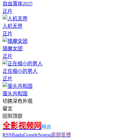
自由落体2025
正片
人机无界
正片
猎魔女团
正片
正在缩小的男人
正片
蛋头共和国
切换深色外观
留言
回到顶部
全影视频网
精选
RSS
Baidu
Google
Sogou
底部反馈