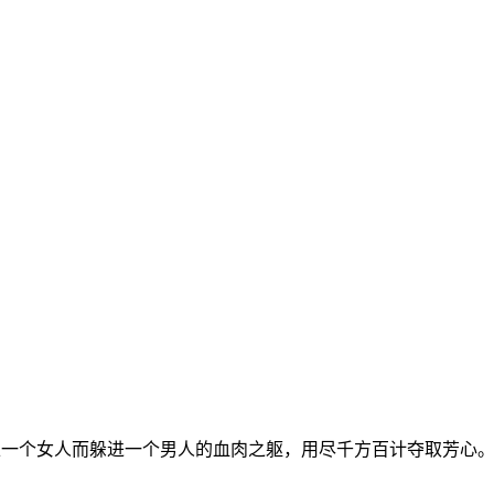
上一个女人而躲进一个男人的血肉之躯，用尽千方百计夺取芳心