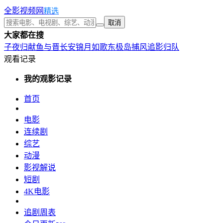
全影视频网
精选
取消
大家都在搜
子夜归
献鱼
与晋长安
锦月如歌
东极岛
捕风追影
归队
观看记录
我的观影记录
首页
电影
连续剧
综艺
动漫
影视解说
短剧
4K电影
追剧周表