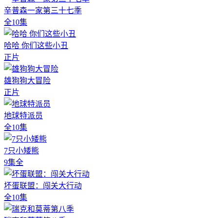
辛普森一家第三十七季
全10集
哈哈 你们这些小丑
正片
雄狗狗大冒险
正片
地球特派员
全10集
7只小矮熊
9集全
坏蛋联盟：闯关大行动
全10集