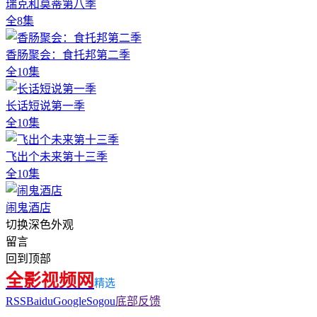
瑞克和莫蒂第八季
全8集
香肠聚会：食托邦第二季
全10集
长话短说第一季
全10集
飞出个未来第十三季
全10集
闹鬼酒店
切换深色外观
留言
回到顶部
全影视频网
精选
RSS
Baidu
Google
Sogou
底部反馈