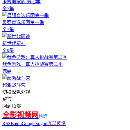
卡戴珊家族 第七季
全7集
最强盲选乐团第一季
全7集
新世代厨神
全9集
鱿鱼游戏：真人挑战赛第二季
完结
超激战斗营
切换深色外观
留言
回到顶部
全影视频网
精选
RSS
Baidu
Google
Sogou
底部反馈