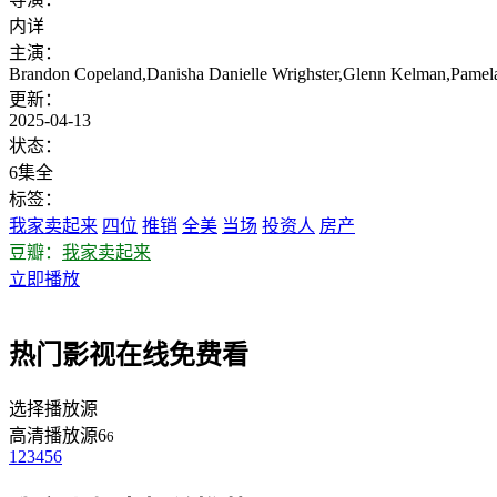
内详
主演：
Brandon Copeland,Danisha Danielle Wrighster,Glenn Kelman,Pamel
更新：
2025-04-13
状态：
6集全
标签：
我家卖起来
四位
推销
全美
当场
投资人
房产
豆瓣：
我家卖起来
立即播放
热门影视在线免费看
选择播放源
高清播放源6
6
1
2
3
4
5
6