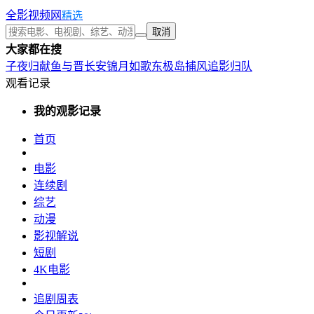
全影视频网
精选
取消
大家都在搜
子夜归
献鱼
与晋长安
锦月如歌
东极岛
捕风追影
归队
观看记录
我的观影记录
首页
电影
连续剧
综艺
动漫
影视解说
短剧
4K电影
追剧周表