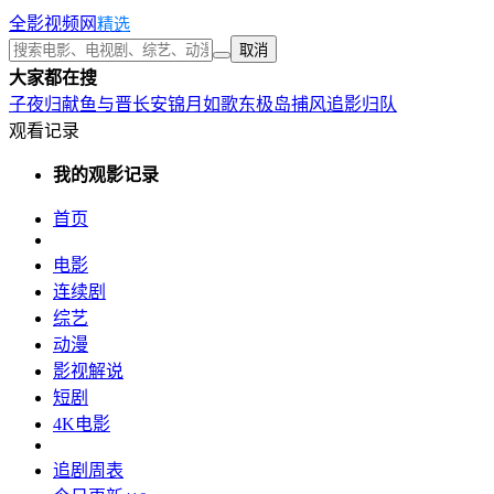
全影视频网
精选
取消
大家都在搜
子夜归
献鱼
与晋长安
锦月如歌
东极岛
捕风追影
归队
观看记录
我的观影记录
首页
电影
连续剧
综艺
动漫
影视解说
短剧
4K电影
追剧周表