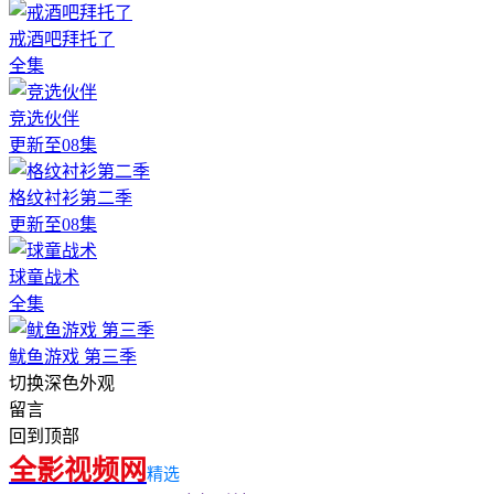
戒酒吧拜托了
全集
竞选伙伴
更新至08集
格纹衬衫第二季
更新至08集
球童战术
全集
鱿鱼游戏 第三季
切换深色外观
留言
回到顶部
全影视频网
精选