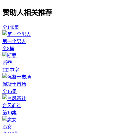
赞助人相关推荐
全140集
第一个男人
全8集
断罪
HD中字
混凝土市场
全16集
台风商社
第10集
魔女