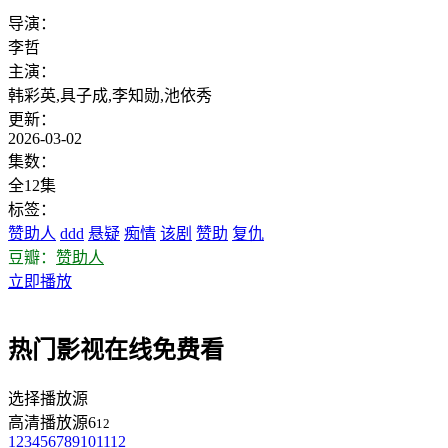
导演：
李哲
主演：
韩彩英,具子成,李知勋,池依秀
更新：
2026-03-02
集数：
全12集
标签：
赞助人
ddd
悬疑
痴情
该剧
赞助
复仇
豆瓣：
赞助人
立即播放
热门影视在线免费看
选择播放源
高清播放源6
12
1
2
3
4
5
6
7
8
9
10
11
12