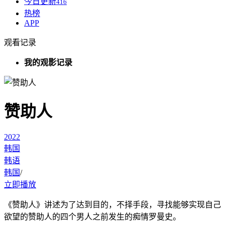
今日更新
416
热榜
APP
观看记录
我的观影记录
赞助人
2022
韩国
韩语
韩国
/
立即播放
《赞助人》讲述为了达到目的，不择手段，寻找能够实现自己
欲望的赞助人的四个男人之前发生的痴情罗曼史。