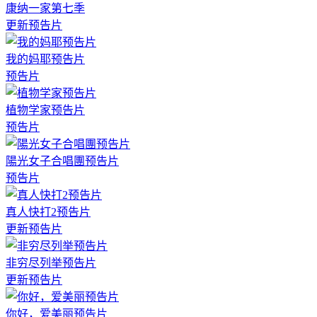
康纳一家第七季
更新预告片
我的妈耶预告片
预告片
植物学家预告片
预告片
陽光女子合唱團预告片
预告片
真人快打2预告片
更新预告片
非穷尽列举预告片
更新预告片
你好，爱美丽预告片