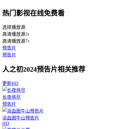
热门影视在线免费看
选择播放源
高清播放源3
1
高清播放源7
1
预告片
预告片
人之初2024预告片相关推荐
更新HD
长夜将尽
预告片
浴血困牛山预告片
HD