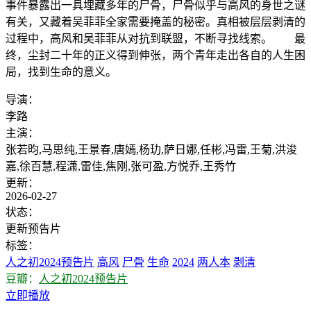
事件暴露出一具埋藏多年的尸骨，尸骨似乎与高风的身世之谜
有关，又藏着吴菲菲全家需要掩盖的秘密。真相被层层剥清的
过程中，高风和吴菲菲从对抗到联盟，不断寻找线索。 最
终，尘封二十年的正义得到伸张，两个青年走出各自的人生困
局，找到生命的意义。
导演：
李路
主演：
张若昀,马思纯,王景春,唐嫣,杨玏,萨日娜,任彬,冯雷,王菊,洪浚
嘉,徐百慧,程潇,雷佳,焦刚,张可盈,方悦乔,王秀竹
更新：
2026-02-27
状态：
更新预告片
标签：
人之初2024预告片
高风
尸骨
生命
2024
两人本
剥清
豆瓣：
人之初2024预告片
立即播放