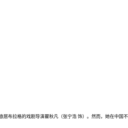
旅居布拉格的戏剧导演瞿秋凡（张宁浩 饰）。然而，她在中国不