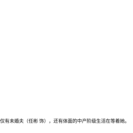
仅有未婚夫（任彬 饰），还有体面的中产阶级生活在等着她。