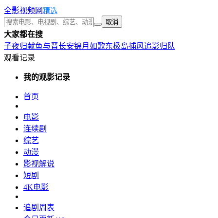
全影视频网
精选
取消
大家都在搜
子夜归
献鱼
与晋长安
锦月如歌
东极岛
捕风追影
归队
观看记录
我的观影记录
首页
电影
连续剧
综艺
动漫
影视解说
短剧
4K电影
追剧周表