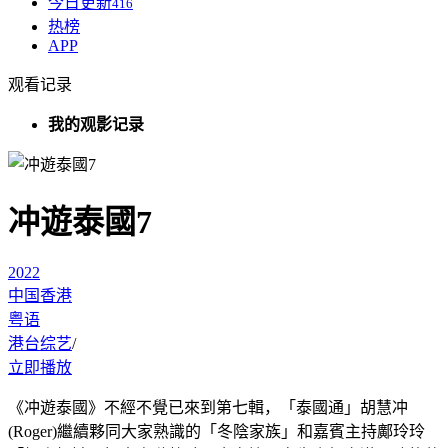
今日更新
416
热榜
APP
观看记录
我的观影记录
冲遊泰國7
2022
中国香港
粤语
港台综艺
/
立即播放
《冲遊泰國》不經不覺已來到第七輯，「泰國通」胡慧冲
(Roger)繼續夥同大家熟識的「冬陰家族」和嘉賓主持鄺玲玲