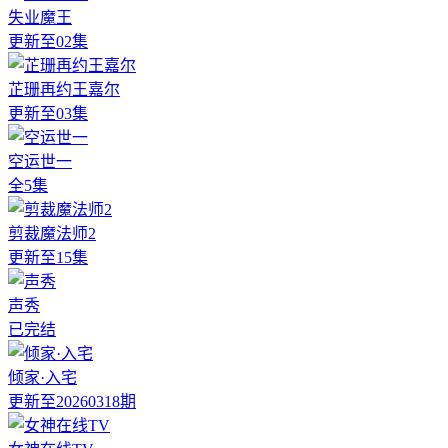
失业魔王
更新至02集
芷珊再约王嘉尔
更新至03集
空运世一
全5集
剪裁魔法师2
更新至15集
声秀
已完结
倾家·入宅
更新至20260318期