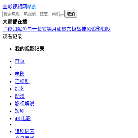
全影视频网
精选
取消
大家都在搜
子夜归
献鱼
与晋长安
锦月如歌
东极岛
捕风追影
归队
观看记录
我的观影记录
首页
电影
连续剧
综艺
动漫
影视解说
短剧
4K电影
追剧周表