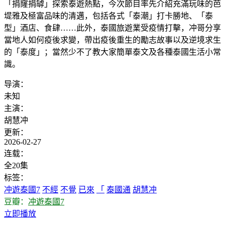
「捐窿捐罅」探索泰遊熱點，今次節目率先介紹充滿玩味的芭
堤雅及極富品味的清邁，包括各式「泰潮」打卡勝地、「泰
型」酒店、食肆……此外，泰國旅遊業受疫情打擊，冲哥分享
當地人如何疫後求變，帶出疫後重生的勵志故事以及逆境求生
的「泰度」；當然少不了教大家簡單泰文及各種泰國生活小常
識。
导演：
未知
主演：
胡慧冲
更新：
2026-02-27
连载：
全20集
标签：
冲遊泰國7
不經
不覺
已來
「
泰國通
胡慧冲
豆瓣：
冲遊泰國7
立即播放